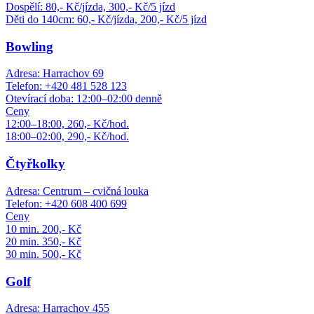
Dospělí: 80,- Kč/jízda, 300,- Kč/5 jízd
Děti do 140cm: 60,- Kč/jízda, 200,- Kč/5 jízd
Bowling
Adresa: Harrachov 69
Telefon: +420 481 528 123
Otevírací doba: 12:00–02:00 denně
Ceny
12:00–18:00, 260,- Kč/hod.
18:00–02:00, 290,- Kč/hod.
Čtyřkolky
Adresa: Centrum – cvičná louka
Telefon: +420 608 400 699
Ceny
10 min. 200,- Kč
20 min. 350,- Kč
30 min. 500,- Kč
Golf
Adresa: Harrachov 455