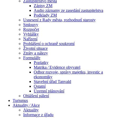
Zastupitelstvo města
Zápisy ZM
Audio záznamy ze zasedání zastupitelstva
Podklady ZM
Usnesení z Rady města, rozhodnutí starosty
Smlouvy
Rozpočet
Vyhlášky
Nařízení
Prohlášení o ochraně soukromí
Životní situace
Ztráty a nálezy
Formuláře
Poplatky
Matrika ⁄ Evidence obyvatel
Odbor rozvoje, správy majetku, investic a
ekonomiky
Stavební úřad Tanvald
Ostatní
Územní plánování
Ohlášení pálení
Turismus
Aktuality ⁄ Akce
Aktuality
Informace z úřadu