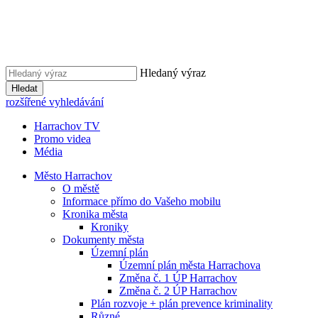
Hledaný výraz
Hledat
rozšířené vyhledávání
Harrachov TV
Promo videa
Média
Město Harrachov
O městě
Informace přímo do Vašeho mobilu
Kronika města
Kroniky
Dokumenty města
Územní plán
Územní plán města Harrachova
Změna č. 1 ÚP Harrachov
Změna č. 2 ÚP Harrachov
Plán rozvoje + plán prevence kriminality
Různé