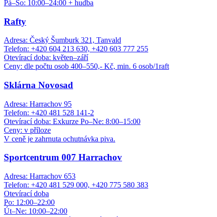
Pá–So: 10:00–24:00 + hudba
Rafty
Adresa: Český Šumburk 321, Tanvald
Telefon: +420 604 213 630, +420 603 777 255
Otevírací doba: květen–září
Ceny: dle počtu osob 400–550,- Kč, min. 6 osob/1raft
Sklárna Novosad
Adresa: Harrachov 95
Telefon: +420 481 528 141-2
Otevírací doba: Exkurze Po–Ne: 8:00–15:00
Ceny: v příloze
V ceně je zahrnuta ochutnávka piva.
Sportcentrum 007 Harrachov
Adresa: Harrachov 653
Telefon: +420 481 529 000, +420 775 580 383
Otevírací doba
Po: 12:00–22:00
Út–Ne: 10:00–22:00