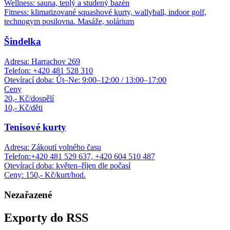
Wellness: sauna, teplý a studený bazén
Fitness: klimatizované squashové kurty, wallyball, indoor golf,
technogym posilovna. Masáže, solárium
Šindelka
Adresa: Harrachov 269
Telefon: +420 481 528 310
Otevírací doba: Út–Ne: 9:00–12:00 / 13:00–17:00
Ceny
20,- Kč/dospělí
10,- Kč/děti
Tenisové kurty
Adresa: Zákoutí volného času
Telefon:+420 481 529 637, +420 604 510 487
Otevírací doba: květen–říjen dle počasí
Ceny: 150,- Kč/kurt/hod.
Nezařazené
Exporty do RSS