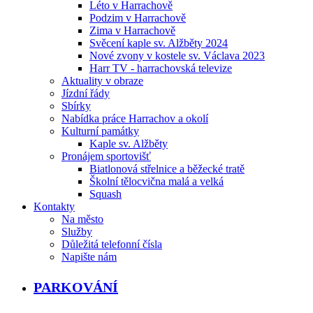
Léto v Harrachově
Podzim v Harrachově
Zima v Harrachově
Svěcení kaple sv. Alžběty 2024
Nové zvony v kostele sv. Václava 2023
Harr TV - harrachovská televize
Aktuality v obraze
Jízdní řády
Sbírky
Nabídka práce Harrachov a okolí
Kulturní památky
Kaple sv. Alžběty
Pronájem sportovišť
Biatlonová střelnice a běžecké tratě
Školní tělocvična malá a velká
Squash
Kontakty
Na město
Služby
Důležitá telefonní čísla
Napište nám
PARKOVÁNÍ