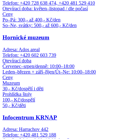
Telefon: +420 728 638 474, +420 481 529 410
Otevírací doba: květen–listopad / dle počasí
Ceny
Po–Pá: 300,- až 400,- Kč/den
So–Ne, svátky: 500,- až 600,- Kč/den
Hornické muzeum
Adresa: Ados areal
Telefon: +420 602 603 739
Otevírací doba
Červenec–srpen/denně: 10:00–18:00
Leden–březen + září–říjen/Út–Ne: 10:00–18:00
Ceny
Muzeum
30,- Kč/dospělí i děti
Prohlídka štoly
100,- Kč/dospělí
50,- Kč/děti
Infocentrum KRNAP
Adresa: Harrachov 442
Telefon: +420 481 529 188