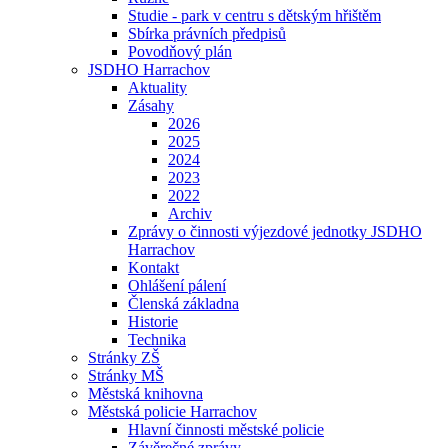
Studie - park v centru s dětským hřištěm
Sbírka právních předpisů
Povodňový plán
JSDHO Harrachov
Aktuality
Zásahy
2026
2025
2024
2023
2022
Archiv
Zprávy o činnosti výjezdové jednotky JSDHO
Harrachov
Kontakt
Ohlášení pálení
Členská základna
Historie
Technika
Stránky ZŠ
Stránky MŠ
Městská knihovna
Městská policie Harrachov
Hlavní činnosti městské policie
Závěrečné zprávy