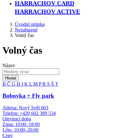
HARRACHOV CARD
HARRACHOV ACTIVE
Úvodní stránka
Nezařazené
Volný čas
Volný čas
Název
Hledat
B
Č
G
H
I
K
L
M
P
R
S
Š
T
Bobovka + Fly park
Adresa: Nový Svět 603
Telefon: +420 602 389 534
Otevírací doba
Zima: 10:00–18:00
Léto: 10:00–20:00
Ceny