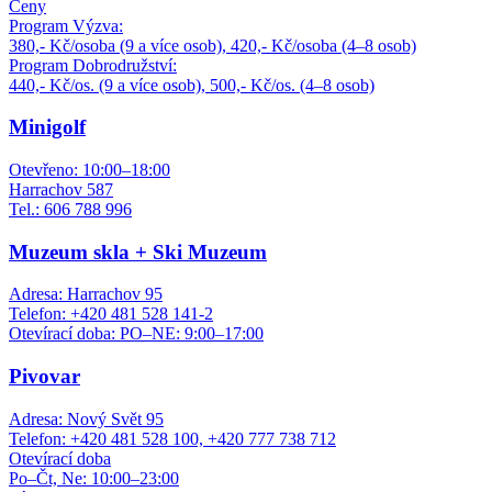
Ceny
Program Výzva:
380,- Kč/osoba (9 a více osob), 420,- Kč/osoba (4–8 osob)
Program Dobrodružství:
440,- Kč/os. (9 a více osob), 500,- Kč/os. (4–8 osob)
Minigolf
Otevřeno: 10:00–18:00
Harrachov 587
Tel.: 606 788 996
Muzeum skla + Ski Muzeum
Adresa: Harrachov 95
Telefon: +420 481 528 141-2
Otevírací doba: PO–NE: 9:00–17:00
Pivovar
Adresa: Nový Svět 95
Telefon: +420 481 528 100, +420 777 738 712
Otevírací doba
Po–Čt, Ne: 10:00–23:00