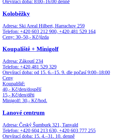
Otevírací doba: 8:00–16:00 denně
Koloběžky
Adresa: Ski Areal Hilbert, Harrachov 259
Telefon: +420 603 212 900, +420 481 529 164
Ceny: 30–50,- Kč/jízda
Koupaliště + Minigolf
Adresa: Zákoutí 234
Telefon: +420 481 529 329
Otevírací doba: od 15. 6.–15. 9. dle počasí 9:00–18:00
Ceny
Koupaliště:
40,- Kč/den/dospělí
15,- Kč/den/děti
Minigolf: 30,- Kč/hod.
Lanové centrum
Adresa: Český Šumburk 321, Tanvald
Telefon: +420 604 213 630, +420 603 777 255
Otevírací doba: 15. 4.–31. 10. denně