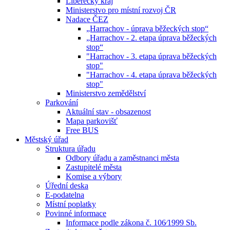
Liberecký kraj
Ministerstvo pro místní rozvoj ČR
Nadace ČEZ
„Harrachov - úprava běžeckých stop“
„Harrachov - 2. etapa úprava běžeckých
stop“
"Harrachov - 3. etapa úprava běžeckých
stop"
"Harrachov - 4. etapa úprava běžeckých
stop"
Ministerstvo zemědělství
Parkování
Aktuální stav - obsazenost
Mapa parkovišť
Free BUS
Městský úřad
Struktura úřadu
Odbory úřadu a zaměstnanci města
Zastupitelé města
Komise a výbory
Úřední deska
E-podatelna
Místní poplatky
Povinné informace
Informace podle zákona č. 106⁄1999 Sb.