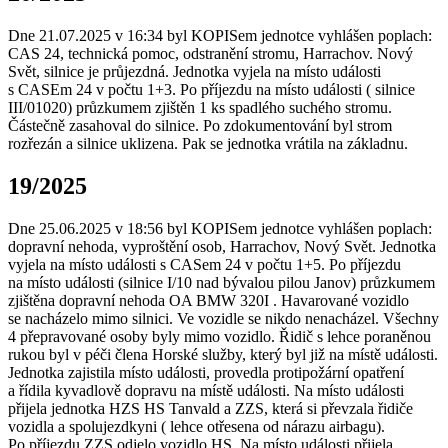
Dne 21.07.2025 v 16:34 byl KOPISem jednotce vyhlášen poplach:
CAS 24, technická pomoc, odstranění stromu, Harrachov. Nový
Svět, silnice je průjezdná. Jednotka vyjela na místo události
s CASEm 24 v počtu 1+3. Po příjezdu na místo události ( silnice
III/01020) průzkumem zjištěn 1 ks spadlého suchého stromu.
Částečně zasahoval do silnice. Po zdokumentování byl strom
rozřezán a silnice uklizena. Pak se jednotka vrátila na základnu.
19/2025
Dne 25.06.2025 v 18:56 byl KOPISem jednotce vyhlášen poplach:
dopravní nehoda, vyproštění osob, Harrachov, Nový Svět. Jednotka
vyjela na místo události s CASem 24 v počtu 1+5. Po příjezdu
na místo události (silnice I/10 nad bývalou pilou Janov) průzkumem
zjištěna dopravní nehoda OA BMW 320I . Havarované vozidlo
se nacházelo mimo silnici. Ve vozidle se nikdo nenacházel. Všechny
4 přepravované osoby byly mimo vozidlo. Řidič s lehce poraněnou
rukou byl v péči člena Horské služby, který byl již na místě události.
Jednotka zajistila místo události, provedla protipožární opatření
a řídila kyvadlově dopravu na místě události. Na místo události
přijela jednotka HZS HS Tanvald a ZZS, která si převzala řidiče
vozidla a spolujezdkyni ( lehce otřesena od nárazu airbagu).
Po příjezdu ZZS odjelo vozidlo HS. Na místo události přijela