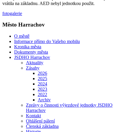
vrátila na základnu. AED nebyl jednotkou použit.
fotogalerie
Město Harrachov
O městě
Informace přímo do Vašeho mobilu
Kronika města
Dokumenty města
JSDHO Harrachov
Aktuality
Zásahy
2026
2025
2024
2023
2022
Archiv
Zprávy o činnosti výjezdové jednotky JSDHO
Harrachov
Kontakt
Ohlášení pálení
Členská základna
Historie