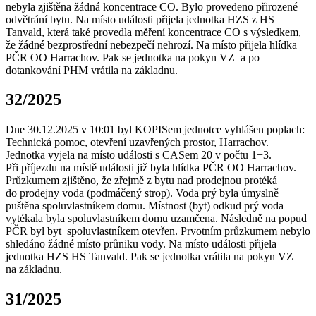
nebyla zjištěna žádná koncentrace CO. Bylo provedeno přirozené
odvětrání bytu. Na místo události přijela jednotka HZS z HS
Tanvald, která také provedla měření koncentrace CO s výsledkem,
že žádné bezprostřední nebezpečí nehrozí. Na místo přijela hlídka
PČR OO Harrachov. Pak se jednotka na pokyn VZ a po
dotankování PHM vrátila na základnu.
32/2025
Dne 30.12.2025 v 10:01 byl KOPISem jednotce vyhlášen poplach:
Technická pomoc, otevření uzavřených prostor, Harrachov.
Jednotka vyjela na místo události s CASem 20 v počtu 1+3.
Při příjezdu na místě události již byla hlídka PČR OO Harrachov.
Průzkumem zjištěno, že zřejmě z bytu nad prodejnou protéká
do prodejny voda (podmáčený strop). Voda prý byla úmyslně
puštěna spoluvlastníkem domu. Místnost (byt) odkud prý voda
vytékala byla spoluvlastníkem domu uzamčena. Následně na popud
PČR byl byt spoluvlastníkem otevřen. Prvotním průzkumem nebylo
shledáno žádné místo průniku vody. Na místo události přijela
jednotka HZS HS Tanvald. Pak se jednotka vrátila na pokyn VZ
na základnu.
31/2025