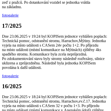
zeď z pražců. Po dotankování vozidel se jednotka vrátila
na základnu.
fotogalerie
17/2025
Dne 23.06.2025 v 19:24 byl KOPISem jednotce vyhlášen poplach:
Technická pomoc, odstranění stromu, Harrachov,Mýtiny. Jednotka
vyjela na místo události s CASem 24v počtu 1+2. Po příjezdu
na místo události (místní komunikace na Mýtinách) zjištěny 4ks
spadlého stromu. Komunikace byla zcela neprůjezdná.
Po zdokumentování stavu byly stromy následně rozřezány, silnice
uklizena a zprůjezdněna. Následně byla jednotka KOPISem
povolána k další události.
fotogalerie
16/2025
Dne 23.06.2025 v 18:24 byl KOPISem jednotce vyhlášen poplach:
Technická pomoc, odstranění stromu, Harrachov,ev.č.17. Jednotka
vyjela na místo události s CASem 32 v počtu 1+3. Po příjezdu
na místo události (místní komunikace v Anenském údolí) zjištěny