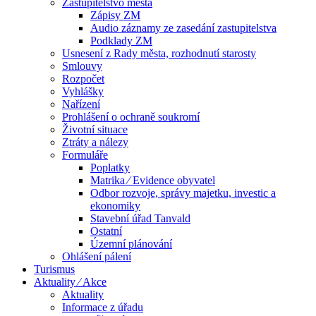
Zastupitelstvo města
Zápisy ZM
Audio záznamy ze zasedání zastupitelstva
Podklady ZM
Usnesení z Rady města, rozhodnutí starosty
Smlouvy
Rozpočet
Vyhlášky
Nařízení
Prohlášení o ochraně soukromí
Životní situace
Ztráty a nálezy
Formuláře
Poplatky
Matrika ⁄ Evidence obyvatel
Odbor rozvoje, správy majetku, investic a
ekonomiky
Stavební úřad Tanvald
Ostatní
Územní plánování
Ohlášení pálení
Turismus
Aktuality ⁄ Akce
Aktuality
Informace z úřadu