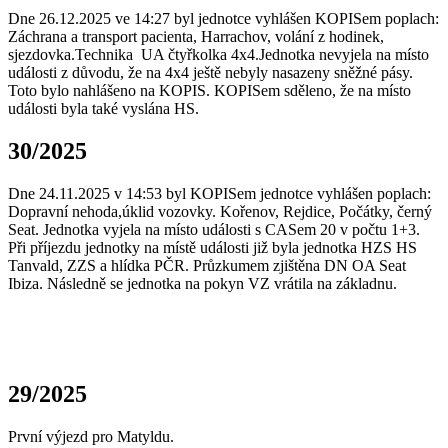
Dne 26.12.2025 ve 14:27 byl jednotce vyhlášen KOPISem poplach:
Záchrana a transport pacienta, Harrachov, volání z hodinek,
sjezdovka.Technika UA čtyřkolka 4x4.Jednotka nevyjela na místo
události z důvodu, že na 4x4 ještě nebyly nasazeny sněžné pásy.
Toto bylo nahlášeno na KOPIS. KOPISem sděleno, že na místo
události byla také vyslána HS.
30/2025
Dne 24.11.2025 v 14:53 byl KOPISem jednotce vyhlášen poplach:
Dopravní nehoda,úklid vozovky. Kořenov, Rejdice, Počátky, černý
Seat. Jednotka vyjela na místo události s CASem 20 v počtu 1+3.
Při příjezdu jednotky na místě události již byla jednotka HZS HS
Tanvald, ZZS a hlídka PČR. Průzkumem zjištěna DN OA Seat
Ibiza. Následně se jednotka na pokyn VZ vrátila na základnu.
29/2025
První výjezd pro Matyldu.