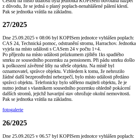
Cestou na místo události byla jednotka KOPISem odvolána nazpět
z důvodu, že se jedná o planý poplach-nenahlášené pálení klestí.
Pak se jednotka vrátila na základnu.
27/2025
Dne 25.09.2025 v 08:06 byl KOPISem jednotce vyhlášen poplach:
CAS 24, Technická pomoc, odstranění stromu, Harrachov. Jednotka
vyjela na místo události s CASem 24 v počtu 1+4.
Po příjezdu na místo události průzkumem zjištěn 1ks spadlého
smrku ze sousedního pozemku za pensionem. Při pádu smrku došlo
k poškození závětrné lišty na střeše objektu. Na místě byl
oznamovatel, správce objektu. Vzhledem k tomu, že nehrozilo
žádné další bezprostřední nebezpečí, bylo místo události předáno
správci objektu. Telefonicky bylo sděleno majiteli objektu, že je
nutno jednat s vlastníkem sousedního pozemku ohledně pokácení
dalších stromů, jejichž havarijní stav ohrožuje okolní nemovitosti.
Pak se jednotka vrátila na základnu.
fotogalerie
26/2025
Dne 25.09.2025 v 06.57 byl KOPISem jednotce vyhlášen poplach: