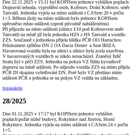
Dne 22.11.2025 v 15:11 byl KOPISem jednotce vyhlášen poplach:
Dopravní nehoda, vyproštění osob, Kořenov, Dolní Kořenov, směr
Tanvald. Jednotka vyjela na místo události s CASem 20 v počtu
1+3. Během jízdy na místo události bylo jednotce KOPISem
upřesněno místo události (oproti původně nahlášenému).
Při příjezdu na místo události (silnice I/10 pod Kořenovem směr
Tanvald) na místě již byla jednotka HZS z HS Tanvald a vozidlo
ZZS. Současně s jednotkou přijela hlídka PČR OO Harrachov.
Průzkumem zjištěna DN 2 OA Dacia Duster a Seat IBIZA.
Havarovaná vozidla byla na silnici a silnice byla zcela uzavřena.
V havarovaných vozidlech se nikdo nenacházel. Zraněný řidič
Seatu byl v péči ZZS. Jednotka na pokyn VZ řídila kyvadlově
dopravu na místě události. Po odjezdu vozidla ZZS na místo přijela
PČR DI skupina vyšetřování DN. Poté bylo VZ předáno místo
události PČR a jednotka se na pokyn VZ vrátila na základnu.
fotogalerie
28/2025
Dne 01.11.2025 v 17:17 byl KOPISem jednotce vyhlášen
poplach:požár nízké budovy, Rokytnice nad Jizerou, Horní
Rokytnice. Jednotka vyjela na místo události s CASem 24 v počtu
1+5.