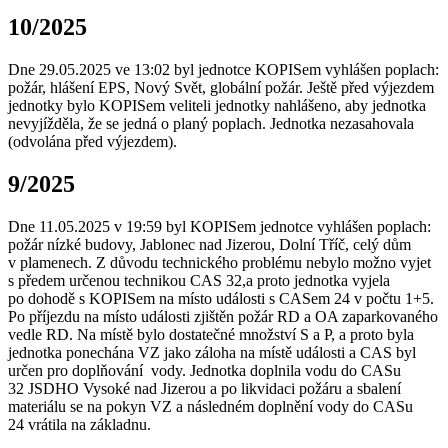
10/2025
Dne 29.05.2025 ve 13:02 byl jednotce KOPISem vyhlášen poplach:
požár, hlášení EPS, Nový Svět, globální požár. Ještě před výjezdem
jednotky bylo KOPISem veliteli jednotky nahlášeno, aby jednotka
nevyjížděla, že se jedná o planý poplach. Jednotka nezasahovala
(odvolána před výjezdem).
9/2025
Dne 11.05.2025 v 19:59 byl KOPISem jednotce vyhlášen poplach:
požár nízké budovy, Jablonec nad Jizerou, Dolní Tříč, celý dům
v plamenech. Z důvodu technického problému nebylo možno vyjet
s předem určenou technikou CAS 32,a proto jednotka vyjela
po dohodě s KOPISem na místo události s CASem 24 v počtu 1+5.
Po příjezdu na místo události zjištěn požár RD a OA zaparkovaného
vedle RD. Na místě bylo dostatečné množství S a P, a proto byla
jednotka ponechána VZ jako záloha na místě události a CAS byl
určen pro doplňování vody. Jednotka doplnila vodu do CASu
32 JSDHO Vysoké nad Jizerou a po likvidaci požáru a sbalení
materiálu se na pokyn VZ a následném doplnění vody do CASu
24 vrátila na základnu.