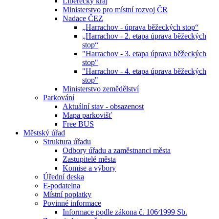
Liberecký kraj
Ministerstvo pro místní rozvoj ČR
Nadace ČEZ
„Harrachov - úprava běžeckých stop“
„Harrachov - 2. etapa úprava běžeckých
stop“
"Harrachov - 3. etapa úprava běžeckých
stop"
"Harrachov - 4. etapa úprava běžeckých
stop"
Ministerstvo zemědělství
Parkování
Aktuální stav - obsazenost
Mapa parkovišť
Free BUS
Městský úřad
Struktura úřadu
Odbory úřadu a zaměstnanci města
Zastupitelé města
Komise a výbory
Úřední deska
E-podatelna
Místní poplatky
Povinné informace
Informace podle zákona č. 106⁄1999 Sb.