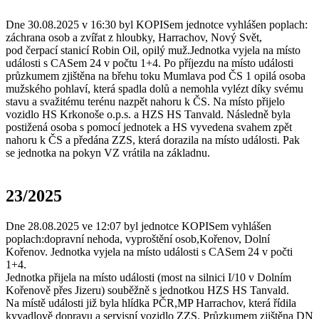
Dne 30.08.2025 v 16:30 byl KOPISem jednotce vyhlášen poplach:
záchrana osob a zvířat z hloubky, Harrachov, Nový Svět,
pod čerpací stanicí Robin Oil, opilý muž.Jednotka vyjela na místo
události s CASem 24 v počtu 1+4. Po příjezdu na místo události
průzkumem zjištěna na břehu toku Mumlava pod ČS 1 opilá osoba
mužského pohlaví, která spadla dolů a nemohla vylézt díky svému
stavu a svažitému terénu nazpět nahoru k ČS. Na místo přijelo
vozidlo HS Krkonoše o.p.s. a HZS HS Tanvald. Následně byla
postižená osoba s pomocí jednotek a HS vyvedena svahem zpět
nahoru k ČS a předána ZZS, která dorazila na místo události. Pak
se jednotka na pokyn VZ vrátila na základnu.
23/2025
Dne 28.08.2025 ve 12:07 byl jednotce KOPISem vyhlášen
poplach:dopravní nehoda, vyproštění osob,Kořenov, Dolní
Kořenov. Jednotka vyjela na místo události s CASem 24 v počti
1+4.
Jednotka přijela na místo události (most na silnici I/10 v Dolním
Kořenově přes Jizeru) souběžně s jednotkou HZS HS Tanvald.
Na místě události již byla hlídka PČR,MP Harrachov, která řídila
kyvadlově dopravu a servisní vozidlo ZZS. Průzkumem zjištěna DN