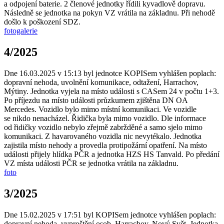
a odpojení baterie. 2 členové jednotky řídili kyvadlově dopravu.
Následně se jednotka na pokyn VZ vrátila na základnu. Při nehodě
došlo k poškození SDZ.
fotogalerie
4/2025
Dne 16.03.2025 v 15:13 byl jednotce KOPISem vyhlášen poplach:
dopravní nehoda, uvolnění komunikace, odtažení, Harrachov,
Mýtiny. Jednotka vyjela na místo události s CASem 24 v počtu 1+3.
Po příjezdu na místo události průzkumem zjištěna DN OA
Mercedes. Vozidlo bylo mimo místní komunikaci. Ve vozidle
se nikdo nenacházel. Řidička byla mimo vozidlo. Dle informace
od řidičky vozidlo nebylo zřejmě zabržděné a samo sjelo mimo
komunikaci. Z havarovaného vozidla nic nevytékalo. Jednotka
zajistila místo nehody a provedla protipožární opatření. Na místo
události přijely hlídka PČR a jednotka HZS HS Tanvald. Po předání
VZ místa události PČR se jednotka vrátila na základnu.
foto
3/2025
Dne 15.02.2025 v 17:51 byl KOPISem jednotce vyhlášen poplach:
dopravní nehoda, vyproštění osob, Harrachov, Nový Svět. Jednotka