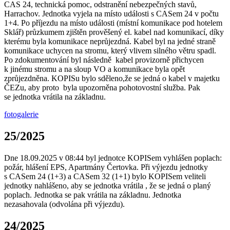
CAS 24, technická pomoc, odstranění nebezpečných stavů,
Harrachov. Jednotka vyjela na místo události s CASem 24 v počtu
1+4. Po příjezdu na místo události (místní komunikace pod hotelem
Sklář) průzkumem zjištěn prověšený el. kabel nad komunikací, díky
kterému byla komunikace neprůjezdná. Kabel byl na jedné straně
komunikace uchycen na stromu, který vlivem silného větru spadl.
Po zdokumentování byl následně kabel provizorně přichycen
k jinému stromu a na sloup VO a komunikace byla opět
zprůjezdněna. KOPISu bylo sděleno,že se jedná o kabel v majetku
ČEZu, aby proto byla upozorněna pohotovostní služba. Pak
se jednotka vrátila na základnu.
fotogalerie
25/2025
Dne 18.09.2025 v 08:44 byl jednotce KOPISem vyhlášen poplach:
požár, hlášení EPS, Apartmány Čertovka. Při výjezdu jednotky
s CASem 24 (1+3) a CASem 32 (1+1) bylo KOPISem veliteli
jednotky nahlášeno, aby se jednotka vrátila , že se jedná o planý
poplach. Jednotka se pak vrátila na základnu. Jednotka
nezasahovala (odvolána při výjezdu).
24/2025