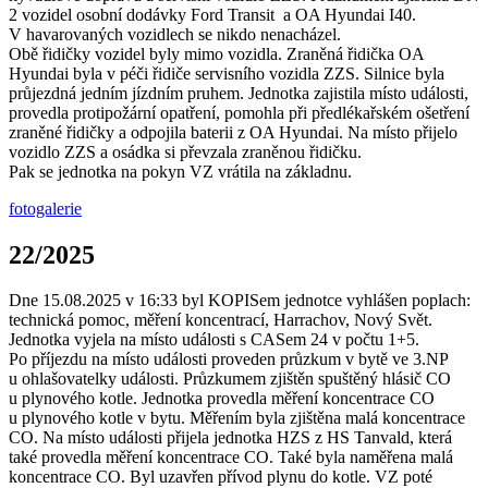
2 vozidel osobní dodávky Ford Transit a OA Hyundai I40.
V havarovaných vozidlech se nikdo nenacházel.
Obě řidičky vozidel byly mimo vozidla. Zraněná řidička OA
Hyundai byla v péči řidiče servisního vozidla ZZS. Silnice byla
průjezdná jedním jízdním pruhem. Jednotka zajistila místo události,
provedla protipožární opatření, pomohla při předlékařském ošetření
zraněné řidičky a odpojila baterii z OA Hyundai. Na místo přijelo
vozidlo ZZS a osádka si převzala zraněnou řidičku.
Pak se jednotka na pokyn VZ vrátila na základnu.
fotogalerie
22/2025
Dne 15.08.2025 v 16:33 byl KOPISem jednotce vyhlášen poplach:
technická pomoc, měření koncentrací, Harrachov, Nový Svět.
Jednotka vyjela na místo události s CASem 24 v počtu 1+5.
Po příjezdu na místo události proveden průzkum v bytě ve 3.NP
u ohlašovatelky události. Průzkumem zjištěn spuštěný hlásič CO
u plynového kotle. Jednotka provedla měření koncentrace CO
u plynového kotle v bytu. Měřením byla zjištěna malá koncentrace
CO. Na místo události přijela jednotka HZS z HS Tanvald, která
také provedla měření koncentrace CO. Také byla naměřena malá
koncentrace CO. Byl uzavřen přívod plynu do kotle. VZ poté