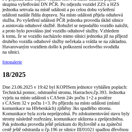
skupina vyšetřování DN PČR. Po odjezdu vozidel ZZS a HZS
jednotka setrvala na místě události a po celou dobu vyšetření
události nadále řídila dopravu. Na místo události přijela odtahová
služba. Po vyšetření události PČR jednotka provedla úklid silnice
a asistovala odtahové službě. Bohužel se nepodařilo vozidlo naložit,
a proto bylo povoláno jiné vozidlo odtahové služby. Vzhledem
k tomu, že se vozidlo nacházelo mimo silnici jednotka již na příjezd
druhého vozidla odtahové služby nečekala a vrátila se na základnu.
Havarovaným vozidlem došlo k poškození ocelového svodidla
na silnici.
fotogalerie
18/2025
Dne 23.06.2025 v 19:42 byl KOPISem jednotce vyhlášen poplach:
Technická pomoc, odstranění stromu, Harrachov,čp.393. Jednotka
vyjela na místo události s CASem 24v počtu 1+2 a posléze
s CASem 32 v počtu 1+3. Po příjezdu na místo události (místní
komunikace na Hřebenkách) zjištěny 3ks spadlého stromu.
Komunikace byla zcela neprůjezdná. Po zdokumentování stavu byly
stromy následně rozřezány, komunikace uklizena a zprůjezdněna.
Pak jednotka provedla ještě průzkum do Ryžoviště a na zpáteční
cestě ještě odstranila u čp.196 ze silnice III/01021 spadlou dřevěnou