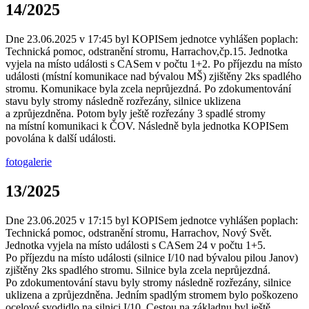
14/2025
Dne 23.06.2025 v 17:45 byl KOPISem jednotce vyhlášen poplach:
Technická pomoc, odstranění stromu, Harrachov,čp.15. Jednotka
vyjela na místo události s CASem v počtu 1+2. Po příjezdu na místo
události (místní komunikace nad bývalou MŠ) zjištěny 2ks spadlého
stromu. Komunikace byla zcela neprůjezdná. Po zdokumentování
stavu byly stromy následně rozřezány, silnice uklizena
a zprůjezdněna. Potom byly ještě rozřezány 3 spadlé stromy
na místní komunikaci k ČOV. Následně byla jednotka KOPISem
povolána k další události.
fotogalerie
13/2025
Dne 23.06.2025 v 17:15 byl KOPISem jednotce vyhlášen poplach:
Technická pomoc, odstranění stromu, Harrachov, Nový Svět.
Jednotka vyjela na místo události s CASem 24 v počtu 1+5.
Po příjezdu na místo události (silnice I/10 nad bývalou pilou Janov)
zjištěny 2ks spadlého stromu. Silnice byla zcela neprůjezdná.
Po zdokumentování stavu byly stromy následně rozřezány, silnice
uklizena a zprůjezdněna. Jedním spadlým stromem bylo poškozeno
ocelové svodidlo na silnici I/10. Cestou na základnu byl ještě