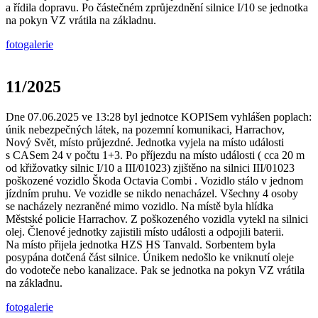
a řídila dopravu. Po částečném zprůjezdnění silnice I/10 se jednotka
na pokyn VZ vrátila na základnu.
fotogalerie
11/2025
Dne 07.06.2025 ve 13:28 byl jednotce KOPISem vyhlášen poplach:
únik nebezpečných látek, na pozemní komunikaci, Harrachov,
Nový Svět, místo průjezdné. Jednotka vyjela na místo události
s CASem 24 v počtu 1+3. Po příjezdu na místo události ( cca 20 m
od křižovatky silnic I/10 a III/01023) zjištěno na silnici III/01023
poškozené vozidlo Škoda Octavia Combi . Vozidlo stálo v jednom
jízdním pruhu. Ve vozidle se nikdo nenacházel. Všechny 4 osoby
se nacházely nezraněné mimo vozidlo. Na místě byla hlídka
Městské policie Harrachov. Z poškozeného vozidla vytekl na silnici
olej. Členové jednotky zajistili místo události a odpojili baterii.
Na místo přijela jednotka HZS HS Tanvald. Sorbentem byla
posypána dotčená část silnice. Únikem nedošlo ke vniknutí oleje
do vodoteče nebo kanalizace. Pak se jednotka na pokyn VZ vrátila
na základnu.
fotogalerie