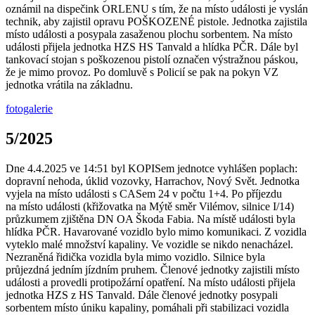
oznámil na dispečink ORLENU s tím, že na místo události je vyslán
technik, aby zajistil opravu POŠKOZENÉ pistole. Jednotka zajistila
místo události a posypala zasaženou plochu sorbentem. Na místo
události přijela jednotka HZS HS Tanvald a hlídka PČR. Dále byl
tankovací stojan s poškozenou pistolí označen výstražnou páskou,
že je mimo provoz. Po domluvě s Policií se pak na pokyn VZ
jednotka vrátila na základnu.
fotogalerie
5/2025
Dne 4.4.2025 ve 14:51 byl KOPISem jednotce vyhlášen poplach:
dopravní nehoda, úklid vozovky, Harrachov, Nový Svět. Jednotka
vyjela na místo události s CASem 24 v počtu 1+4. Po příjezdu
na místo události (křižovatka na Mýtě směr Vilémov, silnice I/14)
průzkumem zjištěna DN OA Škoda Fabia. Na místě události byla
hlídka PČR. Havarované vozidlo bylo mimo komunikaci. Z vozidla
vyteklo malé množství kapaliny. Ve vozidle se nikdo nenacházel.
Nezraněná řidička vozidla byla mimo vozidlo. Silnice byla
průjezdná jedním jízdním pruhem. Členové jednotky zajistili místo
události a provedli protipožární opatření. Na místo události přijela
jednotka HZS z HS Tanvald. Dále členové jednotky posypali
sorbentem místo úniku kapaliny, pomáhali při stabilizaci vozidla