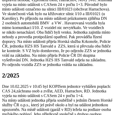
vyjela na místo události s CASem 24 v počtu 1+3. Původně bylo
místo události označeno na silnici III/01023 (obchvat Harrachova).
Ve skutečnosti však bylo na křižovatce silnic I/10 a III/01021 (u
Karolíny). Po příjezdu na místo události průzkumem zjištěna DN
2 osobních automobilů BMV a VW . Havarovaná vozidla byla
mimo komunikaci I/10. Z vozidel nic nevytékalo. Ve vozidlech
se nikdo nenacházel. Oba řidiči byli venku. Jednotka zajistila místo
nehody a provedla protipožární opatření. Pak prováděla řízení
dopravy. Na místo události přijela Horská služba Krkonoše, Policie
ČR, jednotka HZS HS Tanvald a ZZS, která si převzala oba řidiče
ke kontrole. S VZ bylo domluveno, že po odjezdu ZZS se jednotka
vrátí na základnu. Na místo přijela Policie ČR DI skupina
vyšetřování DN. Jednotka HZS HS Tanvald odjela na základnu.
Po odjezdu vozidla ZZS se jednotka vrátila na základnu.
2/2025
Dne 10.02.2025 v 10:45 byl KOPISem jednotce vyhlášen poplach:
CAS 24,záchrana osob a zvířat, AED, Harrachov, RD. Jednotka
vyjela na místo události s CASem 24 v počtu 1+4.
Na místo události jednotka přijela souběžně s jedním členem Horské
služby ČR o.p.s., který jel právě okolo a byl na událost jednotkou
upozorněn. Na místě události (garáž v RD) ležela na podlaze osoba
mužského pohlaví. Jeho přítelkyně společně s druhou osobou