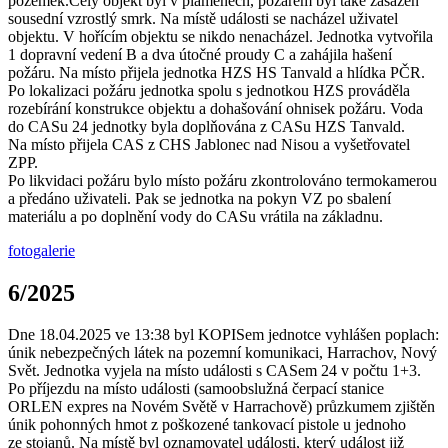
pozemek.Celý objekt byl v plamenech, požárem byl také zasažen
sousední vzrostlý smrk. Na místě události se nacházel uživatel
objektu. V hořícím objektu se nikdo nenacházel. Jednotka vytvořila
1 dopravní vedení B a dva útočné proudy C a zahájila hašení
požáru. Na místo přijela jednotka HZS HS Tanvald a hlídka PČR.
Po lokalizaci požáru jednotka spolu s jednotkou HZS prováděla
rozebírání konstrukce objektu a dohašování ohnisek požáru. Voda
do CASu 24 jednotky byla doplňována z CASu HZS Tanvald.
Na místo přijela CAS z CHS Jablonec nad Nisou a vyšetřovatel
ZPP.
Po likvidaci požáru bylo místo požáru zkontrolováno termokamerou
a předáno uživateli. Pak se jednotka na pokyn VZ po sbalení
materiálu a po doplnění vody do CASu vrátila na základnu.
fotogalerie
6/2025
Dne 18.04.2025 ve 13:38 byl KOPISem jednotce vyhlášen poplach:
únik nebezpečných látek na pozemní komunikaci, Harrachov, Nový
Svět. Jednotka vyjela na místo události s CASem 24 v počtu 1+3.
Po příjezdu na místo události (samoobslužná čerpací stanice
ORLEN expres na Novém Světě v Harrachově) průzkumem zjištěn
únik pohonných hmot z poškozené tankovací pistole u jednoho
ze stojanů. Na místě byl oznamovatel události, který událost již