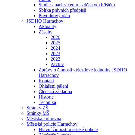
Studie - park v centru s dětským hřištěm
Sbírka právních předpisů
Povodňový plán
JSDHO Harrachov
Aktuality
Zásahy
2026
2025
2024
2023
2022
Archiv
Zprávy o činnosti výjezdové jednotky JSDHO
Harrachov
Kontakt
Ohlášení pálení
Členská základna
Historie
Technika
Stránky ZŠ
Stránky MŠ
Městská knihovna
Městská policie Harrachov
Hlavní činnosti městské policie
Závěrečné zprávy