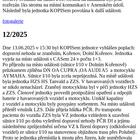
rozřezán 1ks stromu na místní komunikaci v Anenském údolí.
Následně byla jednotka KOPISem povolána k další události.
fotogalerie
12/2025
Dne 13.06.2025 v 15:30 byl KOPISem jednotce vyhlášen poplach:
dopravní nehoda se zraněním, Kořenov, Dolní Kořenov. Jednotka
vyjela na místo události s CASem 24 v počtu 1+3.
Po příjezdu na místo události (silnice I/10 v Dolním Kořenově)
průzkumem zjištěna DN OA CUPRA ,OA AUDI A5 a motocyklu
AYMAHA. Silnice I/10 byla zcela neprůjezdná. Na místě události
byla jednotka HZS HS Tanvald a ZZS. V havarovaných vozidlech
se nikdo nenacházel. Zraněný motocyklista byl v péči jednotky HZS
a ZZS. Členové jednotky provedli protipožární opatření a odpojili
baterie z havarovaných vozidel a motocyklu. Uniklé kapaliny
z vozidel a motocyklu byly posypány sorbentem. Na místo události
přiletěl vrtulník LZS. Dále přijela hlídka PČR. Po transportu
pacienta do vozidla ZZS byla VZ jednotka vzhledem k uzavření
silnice I/10 po dobu vyšetření dopravní nehody PČR DI a jejímu
následnému zprůjezdnění určena VZ k řízení dopravy (odkloňování
vozidel) ze silnice I/10 na stanovenou objízdnou trasu přes Polubný.
Proto se jednotka přemístila k mostu přes Jizeru, kde usměrňovala