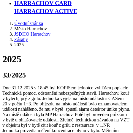
HARRACHOV CARD
HARRACHOV ACTIVE
Úvodní stránka
Město Harrachov
JSDHO Harrachov
Zásahy
2025
2025
33/2025
Dne 31.12.2025 v 18:45 byl KOPISem jednotce vyhlášen poplach:
Technická pomoc, odstranění nebezpečných stavů, Harrachov, kouř
v bytech, prý z grilu. Jednotka vyjela na místo události s CASem
20 v počtu 1+3. Po příjezdu na místo události bylo oznamovatelem
události nahlášeno, že mu v bytě spustil alarm detektor úniku plynu.
Na místě události byla MP Harrachov. Poté byl proveden průzkum
v bytě u ohlašovatele události. Zřejmě technickou závadou na VZT
v objektu byl v bytě cítit kouř z grilu z restaurace v 1.NP.
Jednotka provedla měření koncentrace plynu v bytu. Měřením