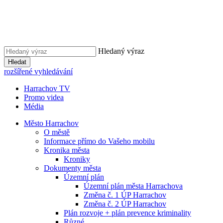
Hledaný výraz
Hledat
rozšířené vyhledávání
Harrachov TV
Promo videa
Média
Město Harrachov
O městě
Informace přímo do Vašeho mobilu
Kronika města
Kroniky
Dokumenty města
Územní plán
Územní plán města Harrachova
Změna č. 1 ÚP Harrachov
Změna č. 2 ÚP Harrachov
Plán rozvoje + plán prevence kriminality
Různé