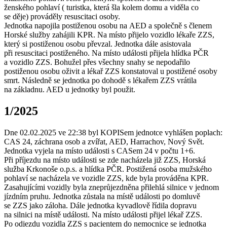
ženského pohlaví ( turistka, která šla kolem domu a viděla co
se děje) prováděly resuscitaci osoby.
Jednotka napojila postiženou osobu na AED a společně s členem
Horské služby zahájili KPR. Na místo přijelo vozidlo lékaře ZZS,
který si postiženou osobu převzal. Jednotka dále asistovala
při resuscitaci postiženého. Na místo události přijela hlídka PČR
a vozidlo ZZS. Bohužel přes všechny snahy se nepodařilo
postiženou osobu oživit a lékař ZZS konstatoval u postižené osoby
smrt. Následně se jednotka po dohodě s lékařem ZZS vrátila
na základnu. AED u jednotky byl použit.
1/2025
Dne 02.02.2025 ve 22:38 byl KOPISem jednotce vyhlášen poplach:
CAS 24, záchrana osob a zvířat, AED, Harrachov, Nový Svět.
Jednotka vyjela na místo události s CASem 24 v počtu 1+6.
Při příjezdu na místo události se zde nacházela již ZZS, Horská
služba Krkonoše o.p.s. a hlídka PČR. Postižená osoba mužského
pohlaví se nacházela ve vozidle ZZS, kde byla prováděna KPR.
Zasahujícími vozidly byla zneprůjezdněna přilehlá silnice v jednom
jízdním pruhu. Jednotka zůstala na místě události po domluvě
se ZZS jako záloha. Dále jednotka kyvadlově řídila dopravu
na silnici na místě události. Na místo události přijel lékař ZZS.
Po odjezdu vozidla ZZS s pacientem do nemocnice se jednotka