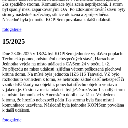
2ks spadlého stromu. Komunikace byla zcela neprůjezdná. 1 strom
byl spadlý mezi zaparkovanými OA. Po zdokumentování stavu byly
stromy následně rozřezány, silnice uklizena a zprůjezdněna.
Následně byla jednotka KOPISem povolána k další události.
fotogalerie
15/2025
Dne 23.06.2025 v 18:24 byl KOPISem jednotce vyhlášen poplach:
Technická pomoc, odstranění nebezpečných stavů, Harrachov.
Jednotka vyjela na místo události s CASem 24 v počtu 1+2.
Po příjezdu na místo události zjištěna větrem poškozená plechová
kritina domu. Na místě byla jednotka HZS HS Tanvald. VZ bylo
rozhodnuto vzhledem k tomu, že nehrozilo žádné další nebezpečí či
vznik další škody na objektu, ponechat střechu objektu ve stavu
v jakém je. Cestou z místa události byl ještě rozřezán 1 spadlý strom
na místní komunikaci v Anenském údolí u sv. Jána. Vzhledem
k tomu, že hrozilo nebezpečí pádu 1ks stromu byla část místní
komunikace uzavřena. Následně byla jednotka KOPISem povolána
k další události.
fotogalerie