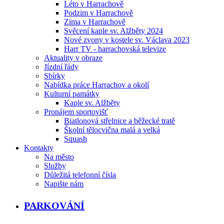
Léto v Harrachově
Podzim v Harrachově
Zima v Harrachově
Svěcení kaple sv. Alžběty 2024
Nové zvony v kostele sv. Václava 2023
Harr TV - harrachovská televize
Aktuality v obraze
Jízdní řády
Sbírky
Nabídka práce Harrachov a okolí
Kulturní památky
Kaple sv. Alžběty
Pronájem sportovišť
Biatlonová střelnice a běžecké tratě
Školní tělocvična malá a velká
Squash
Kontakty
Na město
Služby
Důležitá telefonní čísla
Napište nám
PARKOVÁNÍ