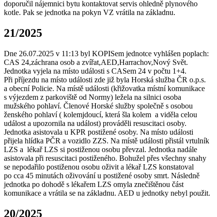
doporučil nájemnici bytu kontaktovat servis ohledně plynového
kotle. Pak se jednotka na pokyn VZ vrátila na základnu.
21/2025
Dne 26.07.2025 v 11:13 byl KOPISem jednotce vyhlášen poplach:
CAS 24,záchrana osob a zvířat,AED,Harrachov,Nový Svět.
Jednotka vyjela na místo události s CASem 24 v počtu 1+4.
Při příjezdu na místo události zde již byla Horská služba ČR o.p.s.
a obecní Policie. Na místě události (křižovatka místní komunikace
s výjezdem z parkoviště od Normy) ležela na silnici osoba
mužského pohlaví. Členové Horské služby společně s osobou
ženského pohlaví ( kolemjdoucí, která šla kolem a viděla celou
událost a upozornila na událost) prováděli resuscitaci osoby.
Jednotka asistovala u KPR postižené osoby. Na místo události
přijela hlídka PČR a vozidlo ZZS. Na místě události přistál vrtulník
LZS a lékař LZS si postiženou osobu převzal. Jednotka nadále
asistovala při resuscitaci postiženého. Bohužel přes všechny snahy
se nepodařilo postiženou osobu oživit a lékař LZS konstatoval
po cca 45 minutách oživování u postižené osoby smrt. Následně
jednotka po dohodě s lékařem LZS omyla znečištěnou část
komunikace a vrátila se na základnu. AED u jednotky nebyl použit.
20/2025