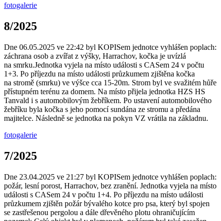
fotogalerie
8/2025
Dne 06.05.2025 ve 22:42 byl KOPISem jednotce vyhlášen poplach:
záchrana osob a zvířat z výšky, Harrachov, kočka je uvízlá
na smrku.Jednotka vyjela na místo události s CASem 24 v počtu
1+3. Po příjezdu na místo události průzkumem zjištěna kočka
na stromě (smrku) ve výšce cca 15-20m. Strom byl ve svažitém hůře
přístupném terénu za domem. Na místo přijela jednotka HZS HS
Tanvald i s automobilovým žebříkem. Po ustavení automobilového
žebříku byla kočka s jeho pomocí sundána ze stromu a předána
majitelce. Následně se jednotka na pokyn VZ vrátila na základnu.
fotogalerie
7/2025
Dne 23.04.2025 ve 21:27 byl KOPISem jednotce vyhlášen poplach:
požár, lesní porost, Harrachov, bez zranění. Jednotka vyjela na místo
události s CASem 24 v počtu 1+4. Po příjezdu na místo události
průzkumem zjištěn požár bývalého kotce pro psa, který byl spojen
se zastřešenou pergolou a dále dřevěného plotu ohraničujícím