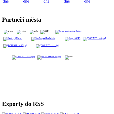
dne
dne
dne
dne
dne
Partneři města
Exporty do RSS