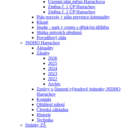
Územní plán města Harrachova
Změna č. 1 ÚP Harrachov
Změna č. 2 ÚP Harrachov
Plán rozvoje + plán prevence kriminality
Různé
Studie - park v centru s dětským hřištěm
Sbírka právních předpisů
Povodňový plán
JSDHO Harrachov
Aktuality
Zásahy
2026
2025
2024
2023
2022
Archiv
Zprávy o činnosti výjezdové jednotky JSDHO
Harrachov
Kontakt
Ohlášení pálení
Členská základna
Historie
Technika
Stránky ZŠ