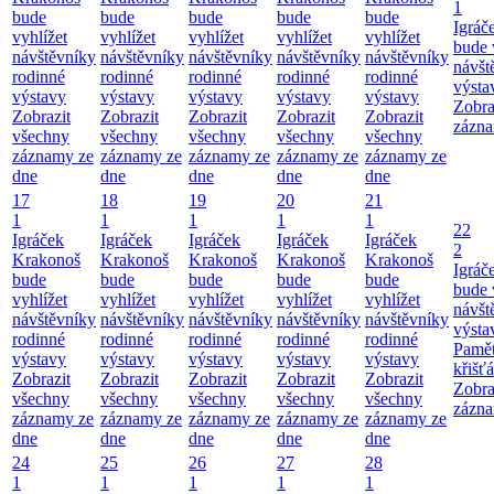
1
bude
bude
bude
bude
bude
Igráč
vyhlížet
vyhlížet
vyhlížet
vyhlížet
vyhlížet
bude 
návštěvníky
návštěvníky
návštěvníky
návštěvníky
návštěvníky
návšt
rodinné
rodinné
rodinné
rodinné
rodinné
výsta
výstavy
výstavy
výstavy
výstavy
výstavy
Zobra
Zobrazit
Zobrazit
Zobrazit
Zobrazit
Zobrazit
zázna
všechny
všechny
všechny
všechny
všechny
záznamy ze
záznamy ze
záznamy ze
záznamy ze
záznamy ze
dne
dne
dne
dne
dne
17
18
19
20
21
1
1
1
1
1
22
Igráček
Igráček
Igráček
Igráček
Igráček
2
Krakonoš
Krakonoš
Krakonoš
Krakonoš
Krakonoš
Igráč
bude
bude
bude
bude
bude
bude 
vyhlížet
vyhlížet
vyhlížet
vyhlížet
vyhlížet
návšt
návštěvníky
návštěvníky
návštěvníky
návštěvníky
návštěvníky
výsta
rodinné
rodinné
rodinné
rodinné
rodinné
Paměť
výstavy
výstavy
výstavy
výstavy
výstavy
křišťá
Zobrazit
Zobrazit
Zobrazit
Zobrazit
Zobrazit
Zobra
všechny
všechny
všechny
všechny
všechny
zázna
záznamy ze
záznamy ze
záznamy ze
záznamy ze
záznamy ze
dne
dne
dne
dne
dne
24
25
26
27
28
1
1
1
1
1