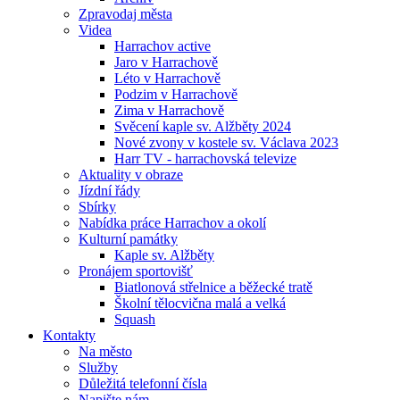
Zpravodaj města
Videa
Harrachov active
Jaro v Harrachově
Léto v Harrachově
Podzim v Harrachově
Zima v Harrachově
Svěcení kaple sv. Alžběty 2024
Nové zvony v kostele sv. Václava 2023
Harr TV - harrachovská televize
Aktuality v obraze
Jízdní řády
Sbírky
Nabídka práce Harrachov a okolí
Kulturní památky
Kaple sv. Alžběty
Pronájem sportovišť
Biatlonová střelnice a běžecké tratě
Školní tělocvična malá a velká
Squash
Kontakty
Na město
Služby
Důležitá telefonní čísla
Napište nám