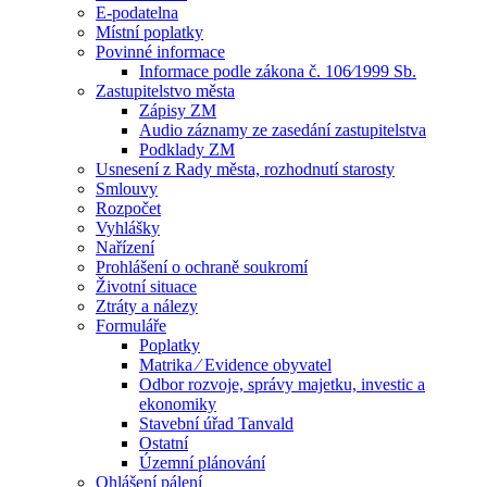
E-podatelna
Místní poplatky
Povinné informace
Informace podle zákona č. 106⁄1999 Sb.
Zastupitelstvo města
Zápisy ZM
Audio záznamy ze zasedání zastupitelstva
Podklady ZM
Usnesení z Rady města, rozhodnutí starosty
Smlouvy
Rozpočet
Vyhlášky
Nařízení
Prohlášení o ochraně soukromí
Životní situace
Ztráty a nálezy
Formuláře
Poplatky
Matrika ⁄ Evidence obyvatel
Odbor rozvoje, správy majetku, investic a
ekonomiky
Stavební úřad Tanvald
Ostatní
Územní plánování
Ohlášení pálení