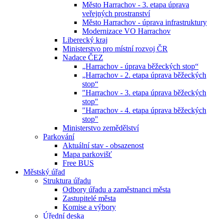
Město Harrachov - 3. etapa úprava
veřejných prostranství
Město Harrachov - úprava infrastruktury
Modernizace VO Harrachov
Liberecký kraj
Ministerstvo pro místní rozvoj ČR
Nadace ČEZ
„Harrachov - úprava běžeckých stop“
„Harrachov - 2. etapa úprava běžeckých
stop“
"Harrachov - 3. etapa úprava běžeckých
stop"
"Harrachov - 4. etapa úprava běžeckých
stop"
Ministerstvo zemědělství
Parkování
Aktuální stav - obsazenost
Mapa parkovišť
Free BUS
Městský úřad
Struktura úřadu
Odbory úřadu a zaměstnanci města
Zastupitelé města
Komise a výbory
Úřední deska