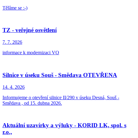
Těšíme se :-)
TZ - veřejné osvětlení
7. 7.
2026
informace k modernizaci VO
Silnice v úseku Souš - Smědava OTEVŘENA
14. 4.
2026
Informujeme o otevření silnice II/290 v úseku Desná, Souš -
Smědava , od 15. dubna 2026.
Aktuální uzavírky a výluky - KORID LK, spol. s
r.o.,