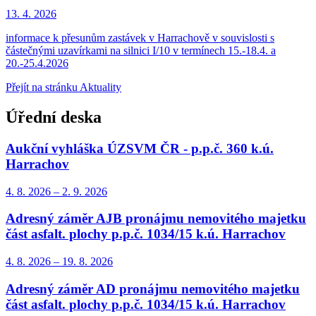
13. 4.
2026
informace k přesunům zastávek v Harrachově v souvislosti s
částečnými uzavírkami na silnici I/10 v termínech 15.-18.4. a
20.-25.4.2026
Přejít na stránku Aktuality
Úřední deska
Aukční vyhláška ÚZSVM ČR - p.p.č. 360 k.ú.
Harrachov
4. 8.
2026
–
2. 9.
2026
Adresný záměr AJB pronájmu nemovitého majetku
část asfalt. plochy p.p.č. 1034/15 k.ú. Harrachov
4. 8.
2026
–
19. 8.
2026
Adresný záměr AD pronájmu nemovitého majetku
část asfalt. plochy p.p.č. 1034/15 k.ú. Harrachov