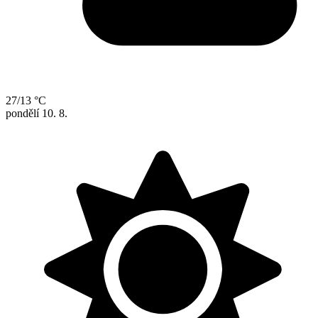
27/13 °C
pondělí
10. 8.