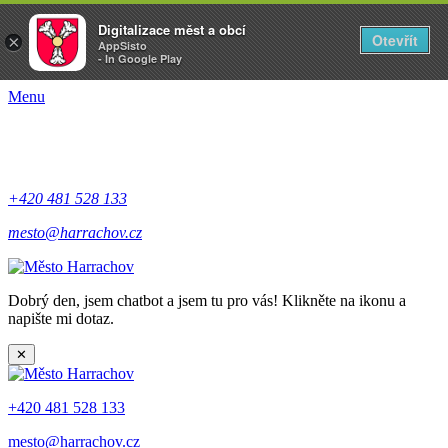
Digitalizace měst a obcí
Otevřít
×
AppSisto
- In Google Play
Menu
+420 481 528 133
mesto@harrachov.cz
Dobrý den, jsem chatbot a jsem tu pro vás! Klikněte na ikonu a
napište mi dotaz.
✕
+420 481 528 133
mesto@harrachov.cz