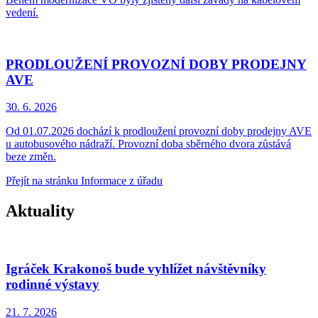
vedení.
PRODLOUŽENÍ PROVOZNÍ DOBY PRODEJNY
AVE
30. 6.
2026
Od 01.07.2026 dochází k prodloužení provozní doby prodejny AVE
u autobusového nádraží. Provozní doba sběrného dvora zůstává
beze změn.
Přejít na stránku Informace z úřadu
Aktuality
Igráček Krakonoš bude vyhlížet návštěvníky
rodinné výstavy
21. 7.
2026