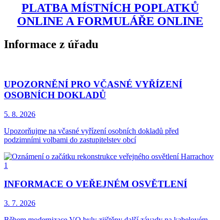
PLATBA MÍSTNÍCH POPLATKŮ
ONLINE A FORMULÁŘE ONLINE
Informace z úřadu
UPOZORNĚNÍ PRO VČASNÉ VYŘÍZENÍ
OSOBNÍCH DOKLADŮ
5. 8.
2026
Upozorňujme na včasné vyřízení osobních dokladů před
podzimními volbami do zastupitelstev obcí
INFORMACE O VEŘEJNÉM OSVĚTLENÍ
3. 7.
2026
Během modernizace VO byly zjištěny další závady na kabelovém