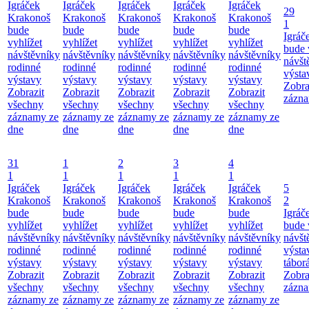
Igráček
Igráček
Igráček
Igráček
Igráček
29
Krakonoš
Krakonoš
Krakonoš
Krakonoš
Krakonoš
1
bude
bude
bude
bude
bude
Igráč
vyhlížet
vyhlížet
vyhlížet
vyhlížet
vyhlížet
bude 
návštěvníky
návštěvníky
návštěvníky
návštěvníky
návštěvníky
návšt
rodinné
rodinné
rodinné
rodinné
rodinné
výsta
výstavy
výstavy
výstavy
výstavy
výstavy
Zobra
Zobrazit
Zobrazit
Zobrazit
Zobrazit
Zobrazit
zázna
všechny
všechny
všechny
všechny
všechny
záznamy ze
záznamy ze
záznamy ze
záznamy ze
záznamy ze
dne
dne
dne
dne
dne
31
1
2
3
4
1
1
1
1
1
Igráček
Igráček
Igráček
Igráček
Igráček
5
Krakonoš
Krakonoš
Krakonoš
Krakonoš
Krakonoš
2
bude
bude
bude
bude
bude
Igráč
vyhlížet
vyhlížet
vyhlížet
vyhlížet
vyhlížet
bude 
návštěvníky
návštěvníky
návštěvníky
návštěvníky
návštěvníky
návšt
rodinné
rodinné
rodinné
rodinné
rodinné
výsta
výstavy
výstavy
výstavy
výstavy
výstavy
tábor
Zobrazit
Zobrazit
Zobrazit
Zobrazit
Zobrazit
Zobra
všechny
všechny
všechny
všechny
všechny
zázna
záznamy ze
záznamy ze
záznamy ze
záznamy ze
záznamy ze