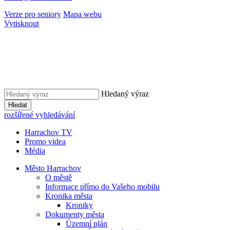
Verze pro seniory
Mapa webu
Vytisknout
Hledaný výraz
Hledat
rozšířené vyhledávání
Harrachov TV
Promo videa
Média
Město Harrachov
O městě
Informace přímo do Vašeho mobilu
Kronika města
Kroniky
Dokumenty města
Územní plán