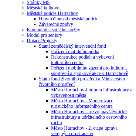
Stránky MŠ
Městská knihovna
Městská policie Harrachov
Hlavní činnosti městské policie
Závěrečné zprávy
Komunitní a sociální služby
Modul pro seniory
Dotace⁄Projekty
Státní zemědělský intervenční fond
Pořízení mobilního pódia
Rekonstrukce podlah a vybavení
kulturního centra
Pořízení mobilního zázemí pro kulturní,
sportovní a spolkové akce v Harrachově
Státní fond životního prostředí a Ministerstvo
životního prostředí
Město Harrachov-Podpora infrastruktury a
vybavenosti města
Město Harrachov - Modernizace
turistického informačního centra
Město Harrachov - rozvoj návštěvnické
infrastruktury a udržitelného cestovního
ruchu
Město Harrachov - 2. etapa úprava
veřejných prostranství