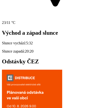
23/11 °C
Východ a západ slunce
Slunce vychází:
5:32
Slunce zapadá:
20:20
Odstávky ČEZ