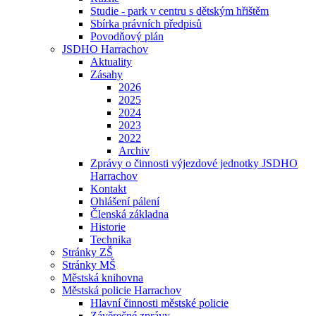
Studie - park v centru s dětským hřištěm
Sbírka právních předpisů
Povodňový plán
JSDHO Harrachov
Aktuality
Zásahy
2026
2025
2024
2023
2022
Archiv
Zprávy o činnosti výjezdové jednotky JSDHO
Harrachov
Kontakt
Ohlášení pálení
Členská základna
Historie
Technika
Stránky ZŠ
Stránky MŠ
Městská knihovna
Městská policie Harrachov
Hlavní činnosti městské policie
Závěrečné zprávy