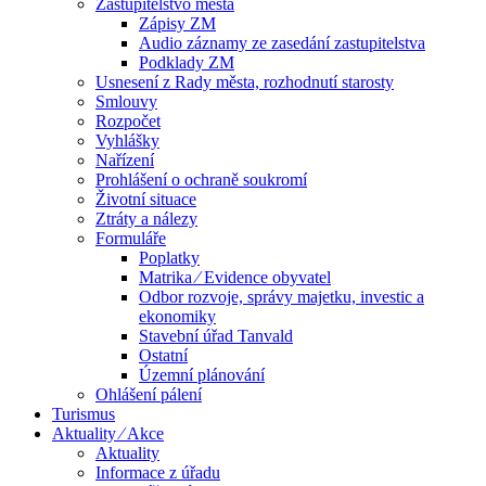
Zastupitelstvo města
Zápisy ZM
Audio záznamy ze zasedání zastupitelstva
Podklady ZM
Usnesení z Rady města, rozhodnutí starosty
Smlouvy
Rozpočet
Vyhlášky
Nařízení
Prohlášení o ochraně soukromí
Životní situace
Ztráty a nálezy
Formuláře
Poplatky
Matrika ⁄ Evidence obyvatel
Odbor rozvoje, správy majetku, investic a
ekonomiky
Stavební úřad Tanvald
Ostatní
Územní plánování
Ohlášení pálení
Turismus
Aktuality ⁄ Akce
Aktuality
Informace z úřadu