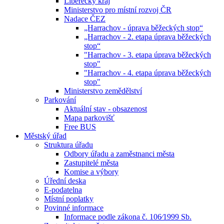
Liberecký kraj
Ministerstvo pro místní rozvoj ČR
Nadace ČEZ
„Harrachov - úprava běžeckých stop“
„Harrachov - 2. etapa úprava běžeckých
stop“
"Harrachov - 3. etapa úprava běžeckých
stop"
"Harrachov - 4. etapa úprava běžeckých
stop"
Ministerstvo zemědělství
Parkování
Aktuální stav - obsazenost
Mapa parkovišť
Free BUS
Městský úřad
Struktura úřadu
Odbory úřadu a zaměstnanci města
Zastupitelé města
Komise a výbory
Úřední deska
E-podatelna
Místní poplatky
Povinné informace
Informace podle zákona č. 106⁄1999 Sb.