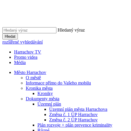
Hledaný výraz
Hledat
rozšířené vyhledávání
Harrachov TV
Promo videa
Média
Město Harrachov
O městě
Informace přímo do Vašeho mobilu
Kronika města
Kroniky
Dokumenty města
Územní plán
Územní plán města Harrachova
Změna č. 1 ÚP Harrachov
Změna č. 2 ÚP Harrachov
Plán rozvoje + plán prevence kriminality
Různé