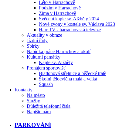
Léto v Harrachově
Podzim v Harrachově
Zima v Harrachově
Svěcení kaple sv. Alžběty 2024
Nové zvony v kostele sv. Václava 2023
Harr TV - harrachovská televize
Aktuality v obraze
Jízdní řády
Sbírky
Nabídka práce Harrachov a okolí
Kulturní památky
Kaple sv. Alžběty
Pronájem sportovišť
Biatlonová střelnice a běžecké tratě
Školní tělocvična malá a velká
Squash
Kontakty
Na město
Služby
Důležitá telefonní čísla
Napište nám
PARKOVÁNÍ