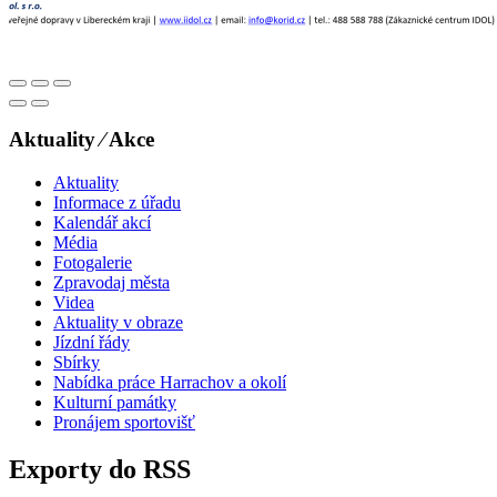
Aktuality ⁄ Akce
Aktuality
Informace z úřadu
Kalendář akcí
Média
Fotogalerie
Zpravodaj města
Videa
Aktuality v obraze
Jízdní řády
Sbírky
Nabídka práce Harrachov a okolí
Kulturní památky
Pronájem sportovišť
Exporty do RSS