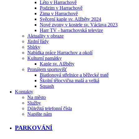
Léto v Harrachově
Podzim v Harrachově
Zima v Harrachově
Svěcení kaple sv. Alžběty 2024
Nové zvony v kostele sv. Václava 2023
Harr TV - harrachovská televize
Aktuality v obraze
Jízdní řády
Sbírky
Nabídka práce Harrachov a okolí
Kulturní památky
Kaple sv. Alžběty
Pronájem sportovišť
Biatlonová střelnice a běžecké tratě
Školní tělocvična malá a velká
Squash
Kontakty
Na město
Služby
Důležitá telefonní čísla
Napište nám
PARKOVÁNÍ