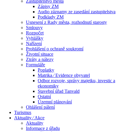
Zastupitelstvo města
Zápisy ZM
Audio záznamy ze zasedání zastupitelstva
Podklady ZM
Usnesení z Rady města, rozhodnutí starosty
Smlouvy
Rozpočet
Vyhlášky
Nařízení
Prohlášení o ochraně soukromí
Životní situace
Ztráty a nálezy
Formuláře
Poplatky
Matrika ⁄ Evidence obyvatel
Odbor rozvoje, správy majetku, investic a
ekonomiky
Stavební úřad Tanvald
Ostatní
Územní plánování
Ohlášení pálení
Turismus
Aktuality ⁄ Akce
Aktuality
Informace z úřadu