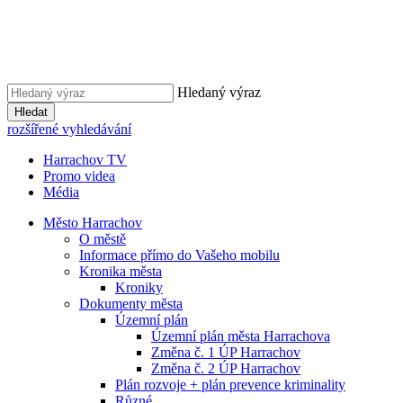
Hledaný výraz
Hledat
rozšířené vyhledávání
Harrachov TV
Promo videa
Média
Město Harrachov
O městě
Informace přímo do Vašeho mobilu
Kronika města
Kroniky
Dokumenty města
Územní plán
Územní plán města Harrachova
Změna č. 1 ÚP Harrachov
Změna č. 2 ÚP Harrachov
Plán rozvoje + plán prevence kriminality
Různé