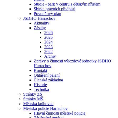
Studie - park v centru s dětským hřištěm
Sbírka právních předpisů
Povodňový plán
JSDHO Harrachov
Aktuality
Zásahy
2026
2025
2024
2023
2022
Archiv
Zprávy o činnosti výjezdové jednotky JSDHO
Harrachov
Kontakt
Ohlášení pálení
Členská základna
Historie
Technika
Stránky ZŠ
Stránky MŠ
Městská knihovna
Městská policie Harrachov
Hlavní činnosti městské policie
Závěrečné zprávy