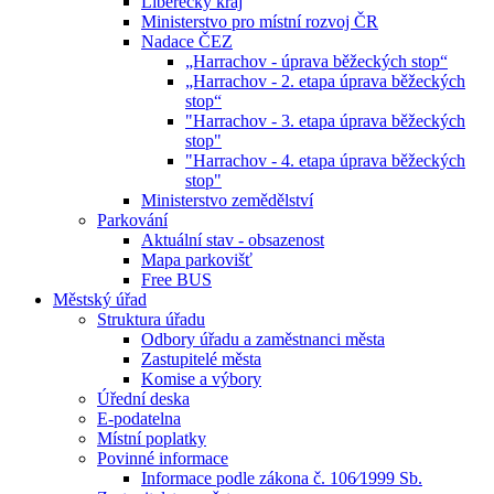
Liberecký kraj
Ministerstvo pro místní rozvoj ČR
Nadace ČEZ
„Harrachov - úprava běžeckých stop“
„Harrachov - 2. etapa úprava běžeckých
stop“
"Harrachov - 3. etapa úprava běžeckých
stop"
"Harrachov - 4. etapa úprava běžeckých
stop"
Ministerstvo zemědělství
Parkování
Aktuální stav - obsazenost
Mapa parkovišť
Free BUS
Městský úřad
Struktura úřadu
Odbory úřadu a zaměstnanci města
Zastupitelé města
Komise a výbory
Úřední deska
E-podatelna
Místní poplatky
Povinné informace
Informace podle zákona č. 106⁄1999 Sb.