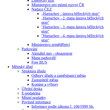
Liberecký kraj
Ministerstvo pro místní rozvoj ČR
Nadace ČEZ
„Harrachov - úprava běžeckých stop“
„Harrachov - 2. etapa úprava běžeckých
stop“
"Harrachov - 3. etapa úprava běžeckých
stop"
"Harrachov - 4. etapa úprava běžeckých
stop"
Ministerstvo zemědělství
Parkování
Aktuální stav - obsazenost
Mapa parkovišť
Free BUS
Městský úřad
Struktura úřadu
Odbory úřadu a zaměstnanci města
Zastupitelé města
Komise a výbory
Úřední deska
E-podatelna
Místní poplatky
Povinné informace
Informace podle zákona č. 106⁄1999 Sb.