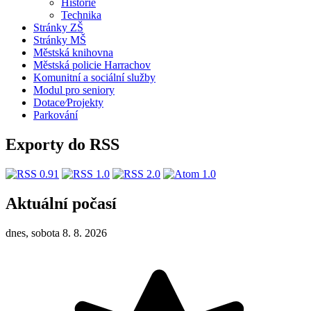
Historie
Technika
Stránky ZŠ
Stránky MŠ
Městská knihovna
Městská policie Harrachov
Komunitní a sociální služby
Modul pro seniory
Dotace⁄Projekty
Parkování
Exporty do RSS
Aktuální počasí
dnes, sobota 8. 8. 2026