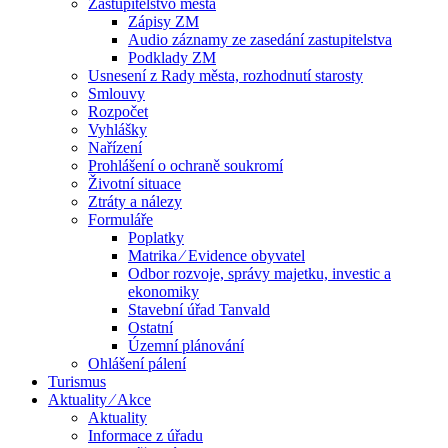
Zastupitelstvo města
Zápisy ZM
Audio záznamy ze zasedání zastupitelstva
Podklady ZM
Usnesení z Rady města, rozhodnutí starosty
Smlouvy
Rozpočet
Vyhlášky
Nařízení
Prohlášení o ochraně soukromí
Životní situace
Ztráty a nálezy
Formuláře
Poplatky
Matrika ⁄ Evidence obyvatel
Odbor rozvoje, správy majetku, investic a
ekonomiky
Stavební úřad Tanvald
Ostatní
Územní plánování
Ohlášení pálení
Turismus
Aktuality ⁄ Akce
Aktuality
Informace z úřadu