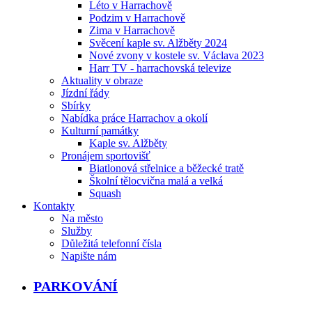
Léto v Harrachově
Podzim v Harrachově
Zima v Harrachově
Svěcení kaple sv. Alžběty 2024
Nové zvony v kostele sv. Václava 2023
Harr TV - harrachovská televize
Aktuality v obraze
Jízdní řády
Sbírky
Nabídka práce Harrachov a okolí
Kulturní památky
Kaple sv. Alžběty
Pronájem sportovišť
Biatlonová střelnice a běžecké tratě
Školní tělocvična malá a velká
Squash
Kontakty
Na město
Služby
Důležitá telefonní čísla
Napište nám
PARKOVÁNÍ