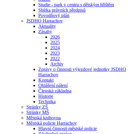
Studie - park v centru s dětským hřištěm
Sbírka právních předpisů
Povodňový plán
JSDHO Harrachov
Aktuality
Zásahy
2026
2025
2024
2023
2022
Archiv
Zprávy o činnosti výjezdové jednotky JSDHO
Harrachov
Kontakt
Ohlášení pálení
Členská základna
Historie
Technika
Stránky ZŠ
Stránky MŠ
Městská knihovna
Městská policie Harrachov
Hlavní činnosti městské policie
Závěrečné zprávy