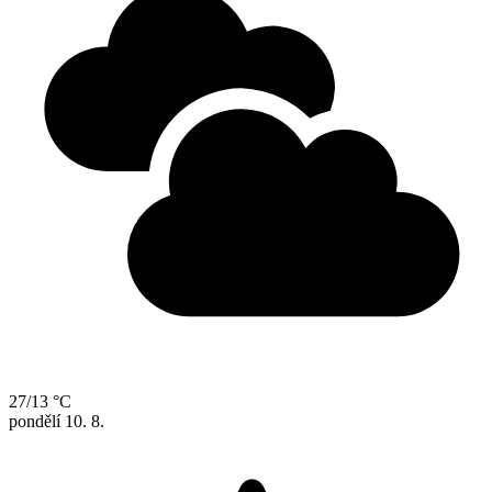
27/13 °C
pondělí
10. 8.