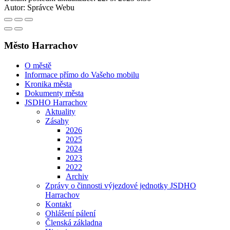
Autor:
Správce Webu
Město Harrachov
O městě
Informace přímo do Vašeho mobilu
Kronika města
Dokumenty města
JSDHO Harrachov
Aktuality
Zásahy
2026
2025
2024
2023
2022
Archiv
Zprávy o činnosti výjezdové jednotky JSDHO
Harrachov
Kontakt
Ohlášení pálení
Členská základna