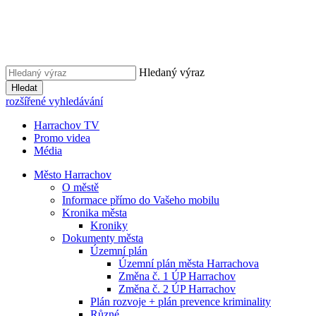
Hledaný výraz
Hledat
rozšířené vyhledávání
Harrachov TV
Promo videa
Média
Město Harrachov
O městě
Informace přímo do Vašeho mobilu
Kronika města
Kroniky
Dokumenty města
Územní plán
Územní plán města Harrachova
Změna č. 1 ÚP Harrachov
Změna č. 2 ÚP Harrachov
Plán rozvoje + plán prevence kriminality
Různé