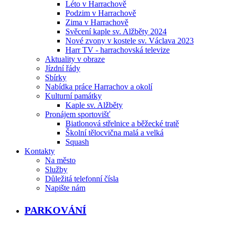
Léto v Harrachově
Podzim v Harrachově
Zima v Harrachově
Svěcení kaple sv. Alžběty 2024
Nové zvony v kostele sv. Václava 2023
Harr TV - harrachovská televize
Aktuality v obraze
Jízdní řády
Sbírky
Nabídka práce Harrachov a okolí
Kulturní památky
Kaple sv. Alžběty
Pronájem sportovišť
Biatlonová střelnice a běžecké tratě
Školní tělocvična malá a velká
Squash
Kontakty
Na město
Služby
Důležitá telefonní čísla
Napište nám
PARKOVÁNÍ