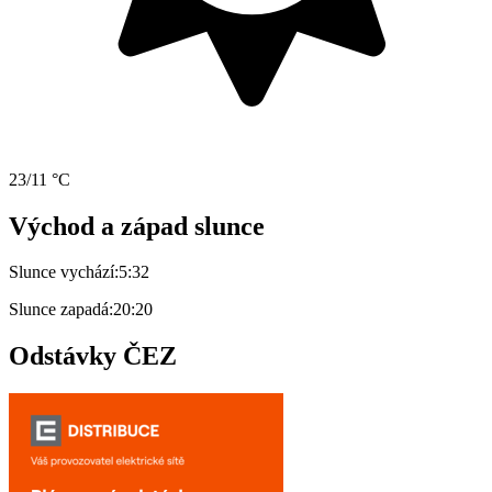
23/11 °C
Východ a západ slunce
Slunce vychází:
5:32
Slunce zapadá:
20:20
Odstávky ČEZ