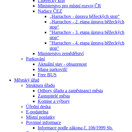
Liberecký kraj
Ministerstvo pro místní rozvoj ČR
Nadace ČEZ
„Harrachov - úprava běžeckých stop“
„Harrachov - 2. etapa úprava běžeckých
stop“
"Harrachov - 3. etapa úprava běžeckých
stop"
"Harrachov - 4. etapa úprava běžeckých
stop"
Ministerstvo zemědělství
Parkování
Aktuální stav - obsazenost
Mapa parkovišť
Free BUS
Městský úřad
Struktura úřadu
Odbory úřadu a zaměstnanci města
Zastupitelé města
Komise a výbory
Úřední deska
E-podatelna
Místní poplatky
Povinné informace
Informace podle zákona č. 106⁄1999 Sb.