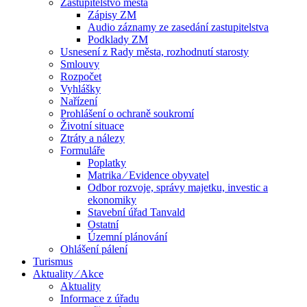
Zastupitelstvo města
Zápisy ZM
Audio záznamy ze zasedání zastupitelstva
Podklady ZM
Usnesení z Rady města, rozhodnutí starosty
Smlouvy
Rozpočet
Vyhlášky
Nařízení
Prohlášení o ochraně soukromí
Životní situace
Ztráty a nálezy
Formuláře
Poplatky
Matrika ⁄ Evidence obyvatel
Odbor rozvoje, správy majetku, investic a
ekonomiky
Stavební úřad Tanvald
Ostatní
Územní plánování
Ohlášení pálení
Turismus
Aktuality ⁄ Akce
Aktuality
Informace z úřadu