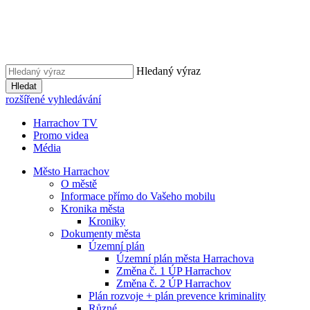
Hledaný výraz
Hledat
rozšířené vyhledávání
Harrachov TV
Promo videa
Média
Město Harrachov
O městě
Informace přímo do Vašeho mobilu
Kronika města
Kroniky
Dokumenty města
Územní plán
Územní plán města Harrachova
Změna č. 1 ÚP Harrachov
Změna č. 2 ÚP Harrachov
Plán rozvoje + plán prevence kriminality
Různé