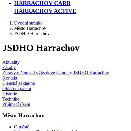
HARRACHOV CARD
HARRACHOV ACTIVE
Úvodní stránka
Město Harrachov
JSDHO Harrachov
JSDHO Harrachov
Aktuality
Zásahy
Zprávy o činnosti výjezdové jednotky JSDHO Harrachov
Kontakt
Členská základna
Ohlášení pálení
Historie
Technika
Přijímací řízení
Město Harrachov
O městě