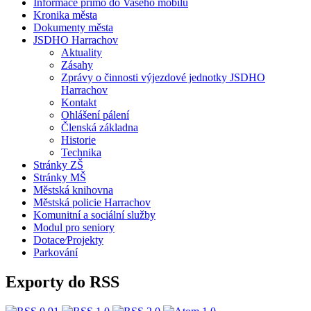
Informace přímo do Vašeho mobilu
Kronika města
Dokumenty města
JSDHO Harrachov
Aktuality
Zásahy
Zprávy o činnosti výjezdové jednotky JSDHO
Harrachov
Kontakt
Ohlášení pálení
Členská základna
Historie
Technika
Stránky ZŠ
Stránky MŠ
Městská knihovna
Městská policie Harrachov
Komunitní a sociální služby
Modul pro seniory
Dotace⁄Projekty
Parkování
Exporty do RSS