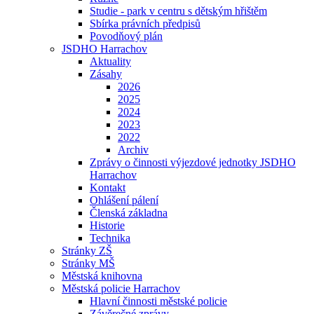
Studie - park v centru s dětským hřištěm
Sbírka právních předpisů
Povodňový plán
JSDHO Harrachov
Aktuality
Zásahy
2026
2025
2024
2023
2022
Archiv
Zprávy o činnosti výjezdové jednotky JSDHO
Harrachov
Kontakt
Ohlášení pálení
Členská základna
Historie
Technika
Stránky ZŠ
Stránky MŠ
Městská knihovna
Městská policie Harrachov
Hlavní činnosti městské policie
Závěrečné zprávy