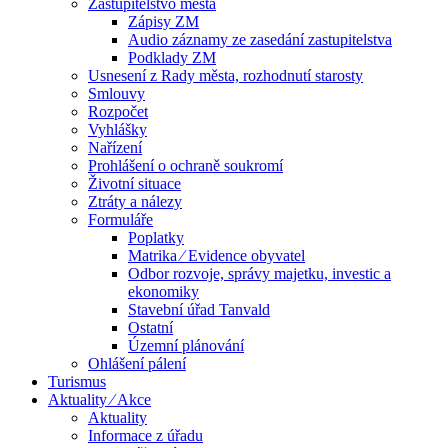
Zastupitelstvo města
Zápisy ZM
Audio záznamy ze zasedání zastupitelstva
Podklady ZM
Usnesení z Rady města, rozhodnutí starosty
Smlouvy
Rozpočet
Vyhlášky
Nařízení
Prohlášení o ochraně soukromí
Životní situace
Ztráty a nálezy
Formuláře
Poplatky
Matrika ⁄ Evidence obyvatel
Odbor rozvoje, správy majetku, investic a
ekonomiky
Stavební úřad Tanvald
Ostatní
Územní plánování
Ohlášení pálení
Turismus
Aktuality ⁄ Akce
Aktuality
Informace z úřadu