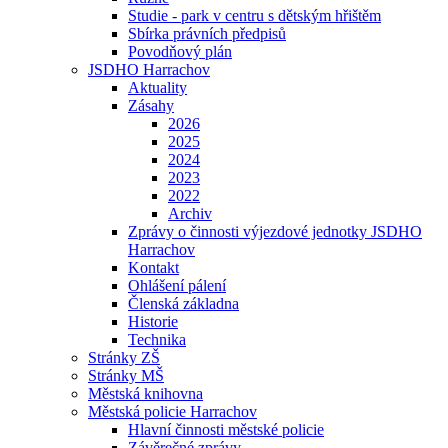
Studie - park v centru s dětským hřištěm
Sbírka právních předpisů
Povodňový plán
JSDHO Harrachov
Aktuality
Zásahy
2026
2025
2024
2023
2022
Archiv
Zprávy o činnosti výjezdové jednotky JSDHO
Harrachov
Kontakt
Ohlášení pálení
Členská základna
Historie
Technika
Stránky ZŠ
Stránky MŠ
Městská knihovna
Městská policie Harrachov
Hlavní činnosti městské policie
Závěrečné zprávy