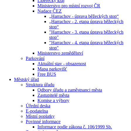
Liberecký kraj
Ministerstvo pro místní rozvoj ČR
Nadace ČEZ
„Harrachov - úprava běžeckých stop“
„Harrachov - 2. etapa úprava běžeckých
stop“
"Harrachov - 3. etapa úprava běžeckých
stop"
"Harrachov - 4. etapa úprava běžeckých
stop"
Ministerstvo zemědělství
Parkování
Aktuální stav - obsazenost
Mapa parkovišť
Free BUS
Městský úřad
Struktura úřadu
Odbory úřadu a zaměstnanci města
Zastupitelé města
Komise a výbory
Úřední deska
E-podatelna
Místní poplatky
Povinné informace
Informace podle zákona č. 106⁄1999 Sb.