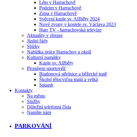
Léto v Harrachově
Podzim v Harrachově
Zima v Harrachově
Svěcení kaple sv. Alžběty 2024
Nové zvony v kostele sv. Václava 2023
Harr TV - harrachovská televize
Aktuality v obraze
Jízdní řády
Sbírky
Nabídka práce Harrachov a okolí
Kulturní památky
Kaple sv. Alžběty
Pronájem sportovišť
Biatlonová střelnice a běžecké tratě
Školní tělocvična malá a velká
Squash
Kontakty
Na město
Služby
Důležitá telefonní čísla
Napište nám
PARKOVÁNÍ