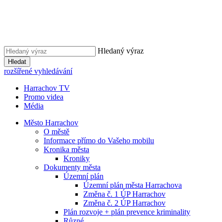
Hledaný výraz
Hledat
rozšířené vyhledávání
Harrachov TV
Promo videa
Média
Město Harrachov
O městě
Informace přímo do Vašeho mobilu
Kronika města
Kroniky
Dokumenty města
Územní plán
Územní plán města Harrachova
Změna č. 1 ÚP Harrachov
Změna č. 2 ÚP Harrachov
Plán rozvoje + plán prevence kriminality
Různé