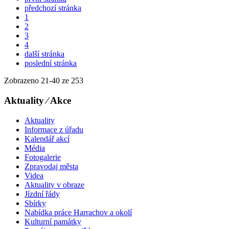
předchozí stránka
1
2
3
4
další stránka
poslední stránka
Zobrazeno
21
-
40
ze 253
Aktuality ⁄ Akce
Aktuality
Informace z úřadu
Kalendář akcí
Média
Fotogalerie
Zpravodaj města
Videa
Aktuality v obraze
Jízdní řády
Sbírky
Nabídka práce Harrachov a okolí
Kulturní památky